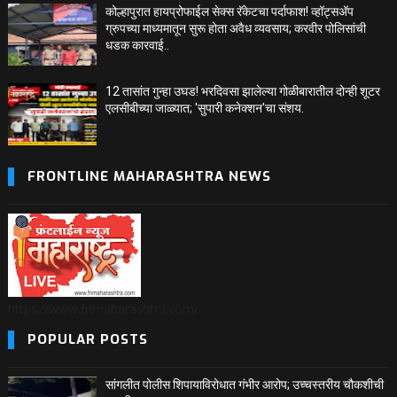
कोल्हापुरात हायप्रोफाईल सेक्स रॅकेटचा पर्दाफाश! व्हॉट्सअ‍ॅप
ग्रुपच्या माध्यमातून सुरू होता अवैध व्यवसाय; करवीर पोलिसांची
धडक कारवाई..
12 तासांत गुन्हा उघड! भरदिवसा झालेल्या गोळीबारातील दोन्ही शूटर
एलसीबीच्या जाळ्यात; 'सुपारी कनेक्शन'चा संशय.
FRONTLINE MAHARASHTRA NEWS
https://www.fnmaharashtra.com/
POPULAR POSTS
सांगलीत पोलीस शिपायाविरोधात गंभीर आरोप; उच्चस्तरीय चौकशीची