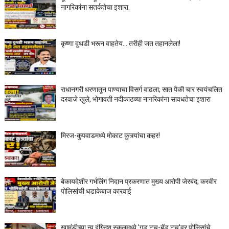
नागरिकांना सतर्कतेचा इशारा.
कृष्णा दुथडी भरून वाहतेय... तरीही जत तहानलेला!
राधानगरी धरणातून पाण्याचा विसर्ग वाढला; सात पैकी चार स्वयंचलित
दरवाजे खुले, भोगावती नदीकाठच्या नागरिकांना सावधतेचा इशारा
मिरज-कुपवाडमध्ये मोकाट कुत्र्यांचा कहर!
बेकायदेशीर गर्भलिंग निदान प्रकरणात मुख्य आरोपी जेरबंद; करवीर
पोलिसांची धडाकेबाज कारवाई
खामुंडीच्या न्यू इंग्लिश स्कूलमध्ये 'गुड टच-बॅड टच'वर पोलिसांचे