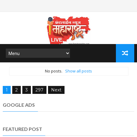
No posts.
Show all posts
1
2
3
297
Next
GOOGLE ADS
FEATURED POST