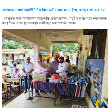
अण्णाभाऊ साठे जयंतीनिमित्त विद्यार्थ्यांना शालेय साहित्य, चटई व खाऊ वाटप
अण्णाभाऊ साठे जयंतीनिमित्त विद्यार्थ्यांना शालेय साहित्य, चटई व खाऊ वाटप समाजसेवक
बबलू तिवडे यांच्या पुढाकारातून जयसिंगपूर आश्रमशाळेत सामाज...