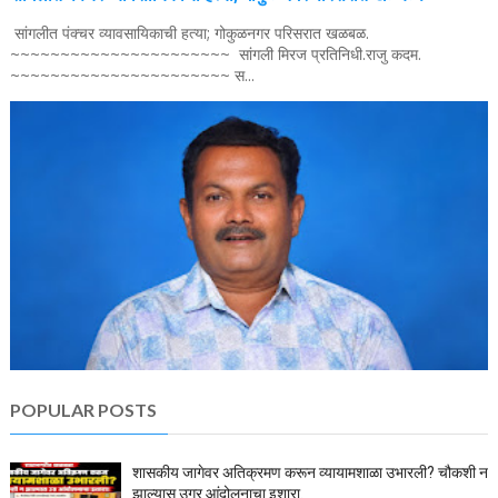
सांगलीत पंक्चर व्यावसायिकाची हत्या; गोकुळनगर परिसरात खळबळ.
~~~~~~~~~~~~~~~~~~~~~~ सांगली मिरज प्रतिनिधी.राजु कदम.
~~~~~~~~~~~~~~~~~~~~~~ स...
POPULAR POSTS
शासकीय जागेवर अतिक्रमण करून व्यायामशाळा उभारली? चौकशी न
झाल्यास उग्र आंदोलनाचा इशारा.