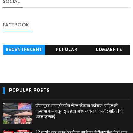
SOCIAL
FACEBOOK
RECENTRECENT
POPULAR
COMMENTS
BLOG POSTS
POPULAR POSTS
कोल्हापुरात हायप्रोफाईल सेक्स रॅकेटचा पर्दाफाश! व्हॉट्सअ‍ॅप
ग्रुपच्या माध्यमातून सुरू होता अवैध व्यवसाय; करवीर पोलिसांची
धडक कारवाई..
12 तासांत गुन्हा उघड! भरदिवसा झालेल्या गोळीबारातील दोन्ही शूटर