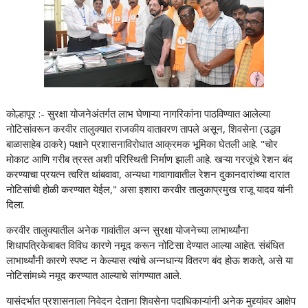
कोल्हापूर :- सुरक्षा योजनेअंतर्गत लाभ घेणाऱ्या नागरिकांना पाठविण्यात आलेल्या
नोटिसांवरून करवीर तालुक्यात राजकीय वातावरण तापले असून, शिवसेना (उद्धव
बाळासाहेब ठाकरे) पक्षाने प्रशासनाविरोधात आक्रमक भूमिका घेतली आहे. "चोर
मोकाट आणि गरीब त्रस्त अशी परिस्थिती निर्माण झाली आहे. खऱ्या गरजूंचे रेशन बंद
करण्याचा प्रयत्न त्वरित थांबवावा, अन्यथा गावागावातील रेशन दुकानदारांच्या दारात
नोटिसांची होळी करण्यात येईल," असा इशारा करवीर तालुकाप्रमुख राजू यादव यांनी
दिला.
करवीर तालुक्यातील अनेक गावांतील अन्न सुरक्षा योजनेच्या लाभार्थ्यांना
शिधापत्रिकेबाबत विविध कारणे नमूद करून नोटिसा देण्यात आल्या आहेत. संबंधित
लाभार्थ्यांनी कारणे स्पष्ट न केल्यास त्यांचे अन्नधान्य वितरण बंद होऊ शकते, असे या
नोटिसांमध्ये नमूद करण्यात आल्याचे सांगण्यात आले.
यासंदर्भात प्रशासनाला निवेदन देताना शिवसेना पदाधिकाऱ्यांनी अनेक मुद्द्यांवर आक्षेप