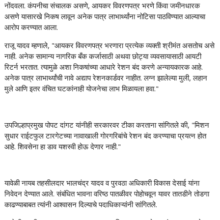
नोंदवला. कंपनीचा संचालक असणे, आयकर विवरणपत्र भरणे किंवा जमीनधारक
असणे यासारखे निकष लावून अनेक पात्र लाभार्थ्यांना नोटिसा पाठविण्यात आल्याचा
आरोप करण्यात आला.
राजू यादव म्हणाले, "आयकर विवरणपत्र भरणारा प्रत्येक व्यक्ती श्रीमंत असतोच असे
नाही. अनेक सामान्य नागरिक बँक कर्जासाठी अथवा छोट्या व्यवसायासाठी आयटी
रिटर्न भरतात. त्यामुळे अशा निकषांच्या आधारे रेशन बंद करणे अन्यायकारक आहे.
अनेक पात्र लाभार्थ्यांची नावे अद्याप रेशनकार्डवर नाहीत. लग्न झालेल्या मुली, लहान
मुले आणि इतर वंचित घटकांनाही योजनेचा लाभ मिळायला हवा."
उपजिल्हाप्रमुख पोपट दांगट यांनीही सरकारवर टीका करताना सांगितले की, "मिशन
सुधार राईटफुल टारगेटच्या नावाखाली गोरगरिबांचे रेशन बंद करण्याचा प्रयत्न होत
आहे. शिवसेना हा डाव यशस्वी होऊ देणार नाही."
यावेळी नायब तहसीलदार भालचंद्र यादव व पुरवठा अधिकारी विकास देसाई यांना
निवेदन देण्यात आले. संबंधित भावना वरिष्ठ पातळीवर पोहोचवून यावर तातडीने तोडगा
काढण्याबाबत त्यांनी आश्वासन दिल्याचे पदाधिकाऱ्यांनी सांगितले.