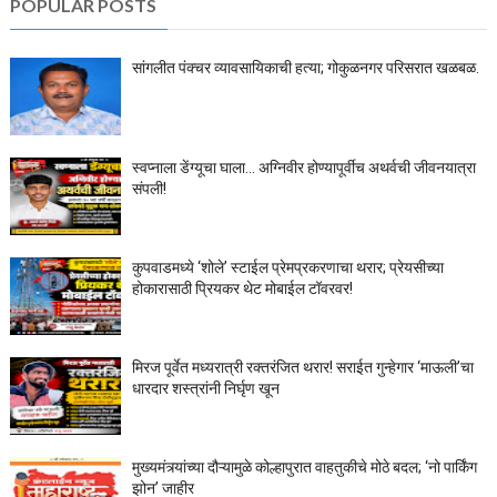
POPULAR POSTS
सांगलीत पंक्चर व्यावसायिकाची हत्या; गोकुळनगर परिसरात खळबळ.
स्वप्नाला डेंग्यूचा घाला… अग्निवीर होण्यापूर्वीच अथर्वची जीवनयात्रा
संपली!
कुपवाडमध्ये ‘शोले’ स्टाईल प्रेमप्रकरणाचा थरार; प्रेयसीच्या
होकारासाठी प्रियकर थेट मोबाईल टॉवरवर!
मिरज पूर्वेत मध्यरात्री रक्तरंजित थरार! सराईत गुन्हेगार ‘माऊली’चा
धारदार शस्त्रांनी निर्घृण खून
मुख्यमंत्र्यांच्या दौऱ्यामुळे कोल्हापुरात वाहतुकीचे मोठे बदल; ‘नो पार्किंग
झोन’ जाहीर