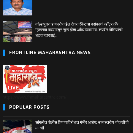
कोल्हापुरात हायप्रोफाईल सेक्स रॅकेटचा पर्दाफाश! व्हॉट्सअ‍ॅप
ग्रुपच्या माध्यमातून सुरू होता अवैध व्यवसाय; करवीर पोलिसांची
धडक कारवाई..
FRONTLINE MAHARASHTRA NEWS
https://www.fnmaharashtra.com/
POPULAR POSTS
सांगलीत पोलीस शिपायाविरोधात गंभीर आरोप; उच्चस्तरीय चौकशीची
मागणी