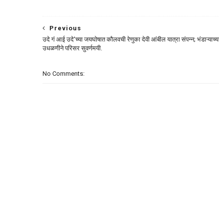
Previous
उदे गं आई उदे'च्या जयघोषात कौलवची रेणुका देवी आंबील यात्रा संपन्न; भंडाऱ्याच्य
उधळणीने परिसर सुवर्णमयी.
No Comments: