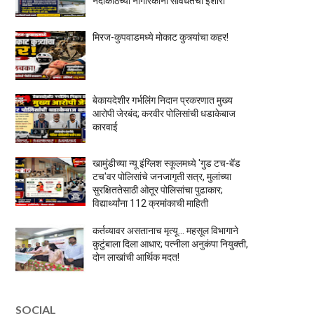
नदीकाठच्या नागरिकांना सावधतेचा इशारा
मिरज-कुपवाडमध्ये मोकाट कुत्र्यांचा कहर!
बेकायदेशीर गर्भलिंग निदान प्रकरणात मुख्य
आरोपी जेरबंद; करवीर पोलिसांची धडाकेबाज
कारवाई
खामुंडीच्या न्यू इंग्लिश स्कूलमध्ये 'गुड टच-बॅड
टच'वर पोलिसांचे जनजागृती सत्र, मुलांच्या
सुरक्षिततेसाठी ओतूर पोलिसांचा पुढाकार;
विद्यार्थ्यांना 112 क्रमांकाची माहिती
कर्तव्यावर असतानाच मृत्यू... महसूल विभागाने
कुटुंबाला दिला आधार; पत्नीला अनुकंपा नियुक्ती,
दोन लाखांची आर्थिक मदत!
SOCIAL