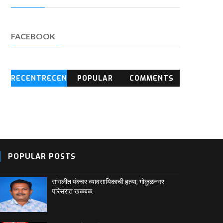
FACEBOOK
RECENTRECEN
POPULAR
COMMENTS
T BLOG
POSTS
POPULAR POSTS
सांगलीत पंक्चर व्यावसायिकाची हत्या; गोकुळनगर
परिसरात खळबळ.