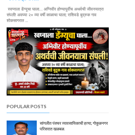
स्वप्नाला डेंग्यूचा घाला… अग्निवीर होण्यापूर्वीच अथर्वची जीवनयात्रा
संपली! अवघ्या २० व्या वर्षी काळाचा घाला; राशिवडे बुद्रुक गाव
शोकसागरात ...
POPULAR POSTS
सांगलीत पंक्चर व्यावसायिकाची हत्या; गोकुळनगर
परिसरात खळबळ.