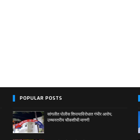
POPULAR POSTS
सांगलीत पोलीस शिपायाविरोधात गंभीर आरोप;
उच्चस्तरीय चौकशीची मागणी