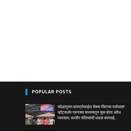
POPULAR POSTS
कोल्हापुरात हायप्रोफाईल सेक्स रॅकेटचा पर्दाफाश!
व्हॉट्सअ‍ॅप ग्रुपच्या माध्यमातून सुरू होता अवैध
व्यवसाय; करवीर पोलिसांची धडक कारवाई..