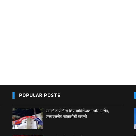
POPULAR POSTS
सांगलीत पोलीस शिपायाविरोधात गंभीर आरोप;
उच्चस्तरीय चौकशीची मागणी