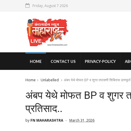
Friday, August 7 2026
HOME
CONTACT US
PRIVACY-POLICY
AB
Home
Unlabelled
अंबप येथे मोफत BP व शुगर तपासणी शिबिरास उत्स्फूर्त 
अंबप येथे मोफत BP व शुगर तप
प्रतिसाद..
by
FN MAHARASHTRA
March 31, 2026