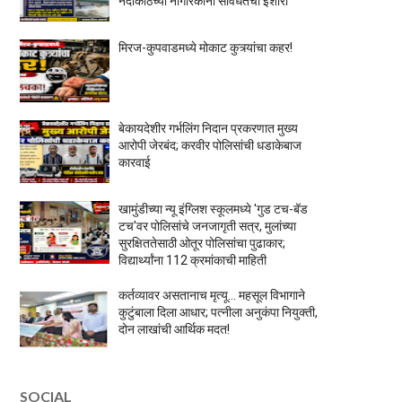
नदीकाठच्या नागरिकांना सावधतेचा इशारा
मिरज-कुपवाडमध्ये मोकाट कुत्र्यांचा कहर!
बेकायदेशीर गर्भलिंग निदान प्रकरणात मुख्य
आरोपी जेरबंद; करवीर पोलिसांची धडाकेबाज
कारवाई
खामुंडीच्या न्यू इंग्लिश स्कूलमध्ये 'गुड टच-बॅड
टच'वर पोलिसांचे जनजागृती सत्र, मुलांच्या
सुरक्षिततेसाठी ओतूर पोलिसांचा पुढाकार;
विद्यार्थ्यांना 112 क्रमांकाची माहिती
कर्तव्यावर असतानाच मृत्यू... महसूल विभागाने
कुटुंबाला दिला आधार; पत्नीला अनुकंपा नियुक्ती,
दोन लाखांची आर्थिक मदत!
SOCIAL