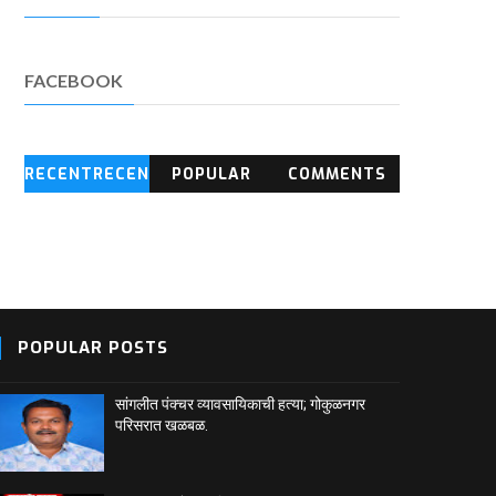
FACEBOOK
RECENTRECEN
POPULAR
COMMENTS
T BLOG
POSTS
POPULAR POSTS
सांगलीत पंक्चर व्यावसायिकाची हत्या; गोकुळनगर
परिसरात खळबळ.