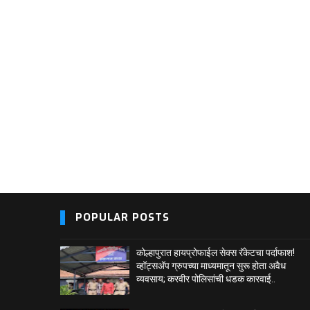
POPULAR POSTS
कोल्हापुरात हायप्रोफाईल सेक्स रॅकेटचा पर्दाफाश!
व्हॉट्सअ‍ॅप ग्रुपच्या माध्यमातून सुरू होता अवैध
व्यवसाय; करवीर पोलिसांची धडक कारवाई..