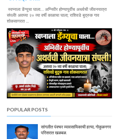
स्वप्नाला डेंग्यूचा घाला… अग्निवीर होण्यापूर्वीच अथर्वची जीवनयात्रा
संपली! अवघ्या २० व्या वर्षी काळाचा घाला; राशिवडे बुद्रुक गाव
शोकसागरात ...
POPULAR POSTS
सांगलीत पंक्चर व्यावसायिकाची हत्या; गोकुळनगर
परिसरात खळबळ.