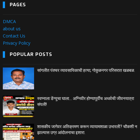
PAGES
DMCA
about us
Contact Us
Privacy Policy
POPULAR POSTS
सांगलीत पंक्चर व्यावसायिकाची हत्या; गोकुळनगर परिसरात खळबळ.
स्वप्नाला डेंग्यूचा घाला… अग्निवीर होण्यापूर्वीच अथर्वची जीवनयात्रा
संपली!
शासकीय जागेवर अतिक्रमण करून व्यायामशाळा उभारली? चौकशी न
झाल्यास उग्र आंदोलनाचा इशारा.