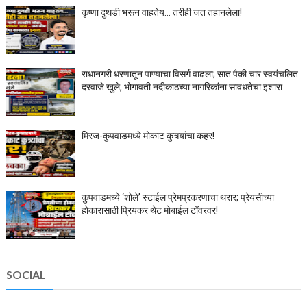
कृष्णा दुथडी भरून वाहतेय... तरीही जत तहानलेला!
राधानगरी धरणातून पाण्याचा विसर्ग वाढला; सात पैकी चार स्वयंचलित
दरवाजे खुले, भोगावती नदीकाठच्या नागरिकांना सावधतेचा इशारा
मिरज-कुपवाडमध्ये मोकाट कुत्र्यांचा कहर!
कुपवाडमध्ये ‘शोले’ स्टाईल प्रेमप्रकरणाचा थरार; प्रेयसीच्या
होकारासाठी प्रियकर थेट मोबाईल टॉवरवर!
SOCIAL