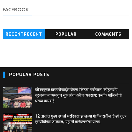
FACEBOOK
RECENTRECENT
POPULAR
COMMENTS
BLOG POSTS
POPULAR POSTS
कोल्हापुरात हायप्रोफाईल सेक्स रॅकेटचा पर्दाफाश! व्हॉट्सअ‍ॅप
ग्रुपच्या माध्यमातून सुरू होता अवैध व्यवसाय; करवीर पोलिसांची
धडक कारवाई..
12 तासांत गुन्हा उघड! भरदिवसा झालेल्या गोळीबारातील दोन्ही शूटर
एलसीबीच्या जाळ्यात; 'सुपारी कनेक्शन'चा संशय.