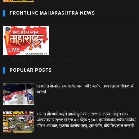
FRONTLINE MAHARASHTRA NEWS
https://www.fnmaharashtra.com/
POPULAR POSTS
सांगलीत पोलीस शिपायाविरोधात गंभीर आरोप; उच्चस्तरीय चौकशीची
मागणी
क्षणात होत्याचे नव्हते झाले! पुलावरील संरक्षण कठडा तोडून तवेरा
ओढ्याच्या पात्रात एमएच ०४ ईएफ ९३०६ क्रमांकाच्या तवेरा गाडीचा
भीषण अपघात; एकाचा जागीच मृत्यू, एक गंभीर, दोघे किरकोळ जखमी