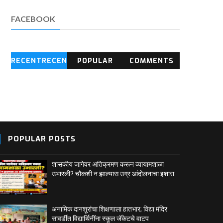
FACEBOOK
RECENTRECEN
POPULAR
COMMENTS
T BLOG
POSTS
POPULAR POSTS
शासकीय जागेवर अतिक्रमण करून व्यायामशाळा
उभारली? चौकशी न झाल्यास उग्र आंदोलनाचा इशारा.
अनामिक दानशूरांचा शिक्षणाला हातभार; विद्या मंदिर
सावर्डीत विद्यार्थिनींना स्कूल जॅकेटचे वाटप