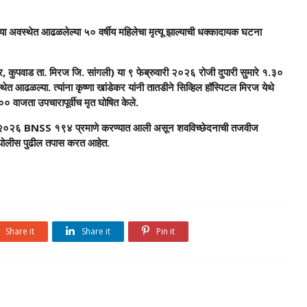
ल्या अवस्थेत आढळलेल्या ५० वर्षीय महिलेचा मृत्यू झाल्याची धक्कादायक घटना
गर, कुपवाड ता. मिरज जि. सांगली) या ९ फेब्रुवारी २०२६ रोजी दुपारी सुमारे १.३०
स्थेत आढळल्या. त्यांना कृष्णा खांडेकर यांनी तातडीने सिव्हिल हॉस्पिटल मिरज येथे
० वाजता उपचारापूर्वीच मृत घोषित केले.
११/२०२६ BNSS १९४ प्रमाणे करण्यात आली असून शवविच्छेदनाची तजवीज
न पोलीस पुढील तपास करत आहेत.
Share it
Share it
Pin it