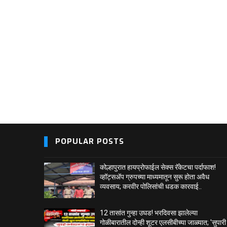
POPULAR POSTS
कोल्हापुरात हायप्रोफाईल सेक्स रॅकेटचा पर्दाफाश!
व्हॉट्सअ‍ॅप ग्रुपच्या माध्यमातून सुरू होता अवैध
व्यवसाय; करवीर पोलिसांची धडक कारवाई..
12 तासांत गुन्हा उघड! भरदिवसा झालेल्या
गोळीबारातील दोन्ही शूटर एलसीबीच्या जाळ्यात; 'सुपारी