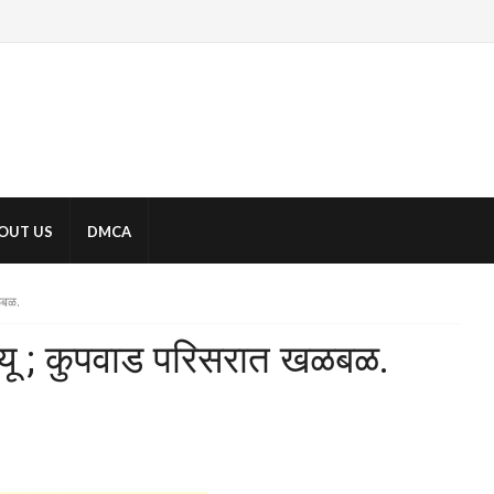
OUT US
DMCA
खळबळ.
ृत्यू ; कुपवाड परिसरात खळबळ.