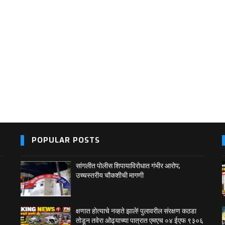
POPULAR POSTS
सांगलीत पोलीस शिपायाविरोधात गंभीर आरोप;
उच्चस्तरीय चौकशीची मागणी
क्षणात होत्याचे नव्हते झाले! पुलावरील संरक्षण कठडा
तोडून तवेरा ओढ्याच्या पात्रात एमएच ०४ ईएफ ९३०६