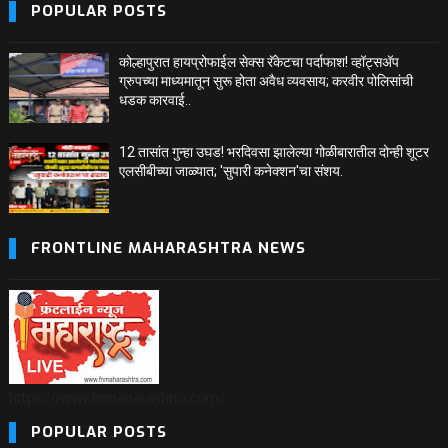
POPULAR POSTS
कोल्हापुरात हायप्रोफाईल सेक्स रॅकेटचा पर्दाफाश! व्हॉट्सअ‍ॅप
ग्रुपच्या माध्यमातून सुरू होता अवैध व्यवसाय; करवीर पोलिसांची
धडक कारवाई..
12 तासांत गुन्हा उघड! भरदिवसा झालेल्या गोळीबारातील दोन्ही शूटर
एलसीबीच्या जाळ्यात; 'सुपारी कनेक्शन'चा संशय.
FRONTLINE MAHARASHTRA NEWS
https://www.fnmaharashtra.com/
POPULAR POSTS