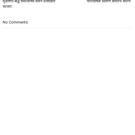
मुडशिंगी बौद्ध समाजाच्या वतीने उत्साहात
पारितोषिक वितरण समारंभ संपन्न .
साजरा .
No Comments: