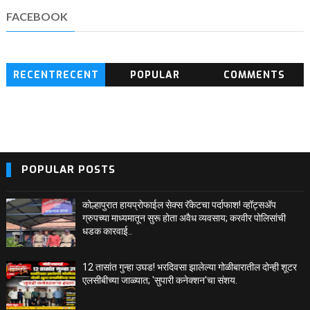
FACEBOOK
RECENTRECENT
POPULAR
COMMENTS
BLOG POSTS
POPULAR POSTS
कोल्हापुरात हायप्रोफाईल सेक्स रॅकेटचा पर्दाफाश! व्हॉट्सअ‍ॅप
ग्रुपच्या माध्यमातून सुरू होता अवैध व्यवसाय; करवीर पोलिसांची
धडक कारवाई..
12 तासांत गुन्हा उघड! भरदिवसा झालेल्या गोळीबारातील दोन्ही शूटर
एलसीबीच्या जाळ्यात; 'सुपारी कनेक्शन'चा संशय.