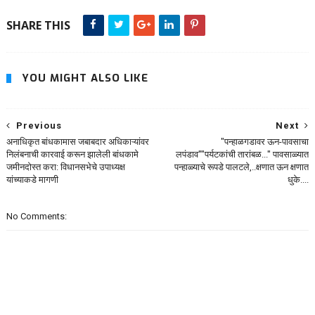
SHARE THIS
YOU MIGHT ALSO LIKE
Previous
Next
अनाधिकृत बांधकामास जबाबदार अधिकाऱ्यांवर
"पन्हाळगडावर ऊन-पावसाचा
निलंबनाची कारवाई करून झालेली बांधकामे
लपंडाव""पर्यटकांची तारांबळ..." पावसाळ्यात
जमीनदोस्त करा: विधानसभेचे उपाध्यक्ष
पन्हाळ्याचे रूपडे पालटले,..क्षणात ऊन क्षणात
यांच्याकडे मागणी
धुके....
No Comments: