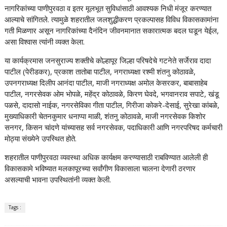
नागरिकांच्या पाणीपुरवठा व इतर मूलभूत सुविधांसाठी आवश्यक निधी मंजूर करण्यात
आल्याचे सांगितले. त्यामुळे शहरातील जलशुद्धीकरण प्रकल्पासह विविध विकासकामांना
गती मिळणार असून नागरिकांच्या दैनंदिन जीवनमानात सकारात्मक बदल घडून येईल,
असा विश्वास त्यांनी व्यक्त केला.
या कार्यक्रमास जनसुराज्य शक्तीचे कोल्हापूर जिल्हा परिषदेचे गटनेते सर्जेराव दादा
पाटील (पेरीडकर), प्रकाश तातोबा पाटील, नगराध्यक्षा रश्मी शंतनु कोठावळे,
उपनगराध्यक्ष दिलीप आनंदा पाटील, माजी नगराध्यक्ष अमोल केसरकर, बाबासाहेब
पाटील, नगरसेवक ओम भोपळे, महेंद्र कोठावळे, किरण घेवदे, भगवानराव सपाटे, खंडू
पळसे, दादासो नाईक, नगरसेविका गीता पाटील, गिरीजा कोकरे-देसाई, सुरेखा कांबळे,
मुख्याधिकारी चेतनकुमार धनाप्पा माळी, शंतनु कोठावळे, माजी नगरसेवक किशोर
सनगर, किसन चांदणे यांच्यासह सर्व नगरसेवक, पदाधिकारी आणि नगरपरिषद कर्मचारी
मोठ्या संख्येने उपस्थित होते.
शहरातील पाणीपुरवठा व्यवस्था अधिक कार्यक्षम करण्यासाठी राबविण्यात आलेली ही
विकासकामे भविष्यात मलकापूरच्या सर्वांगीण विकासाला चालना देणारी ठरणार
असल्याची भावना उपस्थितांनी व्यक्त केली.
Tags :