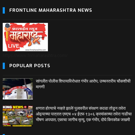
FRONTLINE MAHARASHTRA NEWS
https://www.fnmaharashtra.com/
POPULAR POSTS
सांगलीत पोलीस शिपायाविरोधात गंभीर आरोप; उच्चस्तरीय चौकशीची
मागणी
क्षणात होत्याचे नव्हते झाले! पुलावरील संरक्षण कठडा तोडून तवेरा
ओढ्याच्या पात्रात एमएच ०४ ईएफ ९३०६ क्रमांकाच्या तवेरा गाडीचा
भीषण अपघात; एकाचा जागीच मृत्यू, एक गंभीर, दोघे किरकोळ जखमी