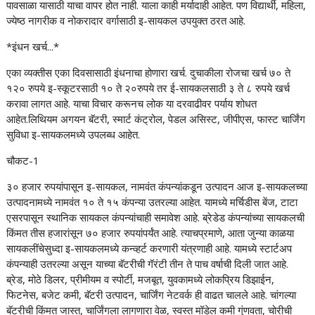
पावसाळा यासाठी याचा वापर होत नाही. याला काही मर्यादाही आहेत. पण विद्यार्थी, महिला,
ज्येष्ठ नागरीक व नोकरादार वर्गासाठी इ-सायकल उपयुक्त ठरत आहे.
*इंधन खर्च...*
एका व्यक्तीस एका दिवसासाठी इंधनाचा होणारा खर्च. दुचाकीला रोजचा खर्च ७० ते
१२० रुपये इ-स्कूटरसाठी १० ते २०रुपये तर ई-सायकलसाठी ३ ते ८ रुपये खर्च
करावा लागत आहे. याचा विचार करूनच लोक या दरवाढीवर पर्याय शोधत
आहेत.लिथियम अगयन बॅटरी, स्मार्ट कंट्रोल, पेडल असिस्ट, जीपीएस, फास्ट चार्जिंग
सुविधा इ-सायकलमध्ये उपलब्ध आहेत.
चौकट-1
३० हजार रुपयांपासून इ-सायकल, नामवंत कंपन्यांकडून उत्पादन आज इ-सायकलच्या
उत्पादनामध्ये नामवंत १० ते १५ कंपन्या उतरल्या आहेत. यामध्ये मर्चिडीस बेंज, टाटा
एसरपासून स्थानिक सायकल कंपन्यांचाही समावेश आहे. ब्रेडेड कंपन्यांच्या सायकलची
किंमत तीस हजारांसून ७० हजार रुपयांपर्यंत आहे. त्याचप्रमाणे, आता जुन्या काळया
सायकलींचेसुध्दा इ-सायकलमध्ये कन्व्हर्ट करणारी यंत्रणाही आहे. यामध्ये स्टार्टअप
कंपन्याही उतरल्या असून याच्या बॅटरीची गॅरंटी तीन ते पाच वर्षाची दिली जात आहे.
ब्रेड, मोठे डिलर, प्रीमीयम व स्पोर्टी, मजबूत, युवकामध्ये लोकप्रिय डिझाईन,
फिटनेस, बजेट कमी, बॅटरी उत्पादन, चार्जिंग नेटवर्क ही वाढत चालले आहे. चांगल्या
बॅटरीची किंमत जास्त, चार्जिंगला लागणारा वेळ, स्वस्त मॉडेल कमी गुंणवता, चोरीची