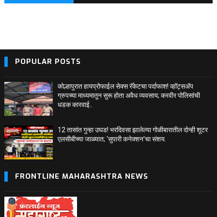
BLOG POSTS
POPULAR POSTS
कोल्हापुरात हायप्रोफाईल सेक्स रॅकेटचा पर्दाफाश! व्हॉट्सअ‍ॅप
ग्रुपच्या माध्यमातून सुरू होता अवैध व्यवसाय; करवीर पोलिसांची
धडक कारवाई..
12 तासांत गुन्हा उघड! भरदिवसा झालेल्या गोळीबारातील दोन्ही शूटर
एलसीबीच्या जाळ्यात; 'सुपारी कनेक्शन'चा संशय.
FRONTLINE MAHARASHTRA NEWS