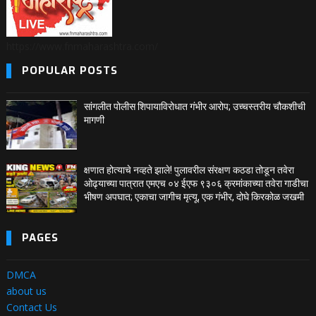
https://www.fnmaharashtra.com/
POPULAR POSTS
सांगलीत पोलीस शिपायाविरोधात गंभीर आरोप; उच्चस्तरीय चौकशीची
मागणी
क्षणात होत्याचे नव्हते झाले! पुलावरील संरक्षण कठडा तोडून तवेरा
ओढ्याच्या पात्रात एमएच ०४ ईएफ ९३०६ क्रमांकाच्या तवेरा गाडीचा
भीषण अपघात; एकाचा जागीच मृत्यू, एक गंभीर, दोघे किरकोळ जखमी
PAGES
DMCA
about us
Contact Us