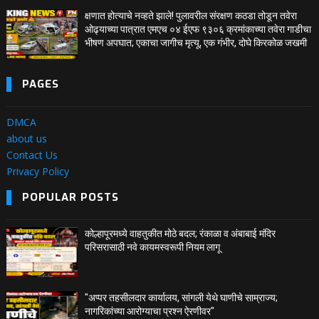
क्षणात होत्याचे नव्हते झाले! पुलावरील संरक्षण कठडा तोडून तवेरा
ओढ्याच्या पात्रात एमएच ०४ ईएफ ९३०६ क्रमांकाच्या तवेरा गाडीचा
भीषण अपघात; एकाचा जागीच मृत्यू, एक गंभीर, दोघे किरकोळ जखमी
PAGES
DMCA
about us
Contact Us
Privacy Policy
POPULAR POSTS
कोल्हापूरमध्ये वाहतुकीत मोठे बदल; रंकाळा व अंबाबाई मंदिर
परिसरासाठी नवे कायमस्वरूपी नियम लागू
"अप्पर तहसीलदार कार्यालय, सांगली येथे घाणीचे साम्राज्य;
नागरिकांच्या आरोग्याचा प्रश्न ऐरणीवर"