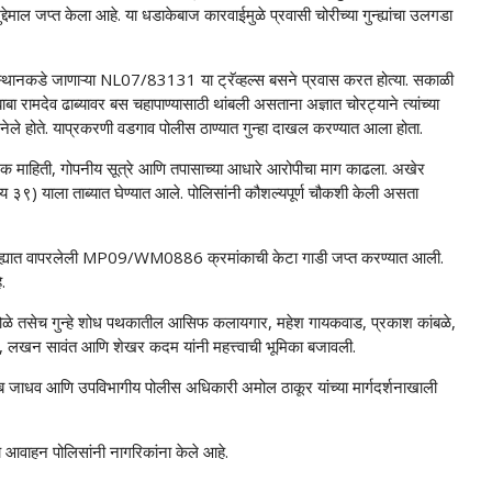
ाल जप्त केला आहे. या धडाकेबाज कारवाईमुळे प्रवासी चोरीच्या गुन्ह्यांचा उलगडा
जस्थानकडे जाणाऱ्या NL07/83131 या ट्रॅव्हल्स बसने प्रवास करत होत्या. सकाळी
ा रामदेव ढाब्यावर बस चहापाण्यासाठी थांबली असताना अज्ञात चोरट्याने त्यांच्या
नेले होते. याप्रकरणी वडगाव पोलीस ठाण्यात गुन्हा दाखल करण्यात आला होता.
ंत्रिक माहिती, गोपनीय सूत्रे आणि तपासाच्या आधारे आरोपीचा माग काढला. अखेर
(वय ३९) याला ताब्यात घेण्यात आले. पोलिसांनी कौशल्यपूर्ण चौकशी केली असता
च गुन्ह्यात वापरलेली MP09/WM0886 क्रमांकाची केटा गाडी जप्त करण्यात आली.
.
िगोळे तसेच गुन्हे शोध पथकातील आसिफ कलायगार, महेश गायकवाड, प्रकाश कांबळे,
, लखन सावंत आणि शेखर कदम यांनी महत्त्वाची भूमिका बजावली.
ब जाधव आणि उपविभागीय पोलीस अधिकारी अमोल ठाकूर यांच्या मार्गदर्शनाखाली
चे आवाहन पोलिसांनी नागरिकांना केले आहे.