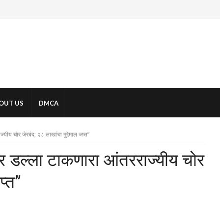
OUT US
DMCA
यीय चोर जेरबंद; २८ लाखांचा मुद्देमाल जप्त”
ंवर डल्ला टाकणारा आंतरराज्यीय चोर
प्त”