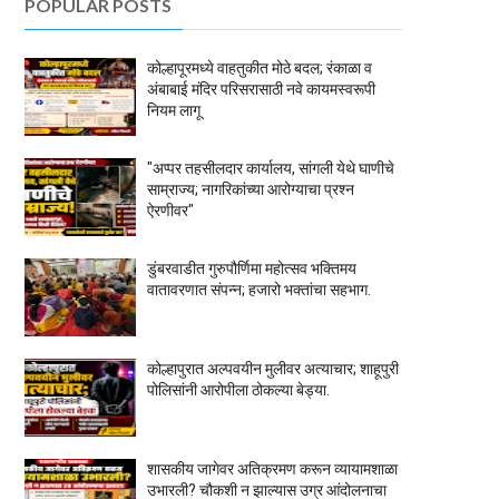
POPULAR POSTS
कोल्हापूरमध्ये वाहतुकीत मोठे बदल; रंकाळा व
अंबाबाई मंदिर परिसरासाठी नवे कायमस्वरूपी
नियम लागू
"अप्पर तहसीलदार कार्यालय, सांगली येथे घाणीचे
साम्राज्य; नागरिकांच्या आरोग्याचा प्रश्न
ऐरणीवर"
डुंबरवाडीत गुरुपौर्णिमा महोत्सव भक्तिमय
वातावरणात संपन्न; हजारो भक्तांचा सहभाग.
कोल्हापुरात अल्पवयीन मुलीवर अत्याचार; शाहूपुरी
पोलिसांनी आरोपीला ठोकल्या बेड्या.
शासकीय जागेवर अतिक्रमण करून व्यायामशाळा
उभारली? चौकशी न झाल्यास उग्र आंदोलनाचा