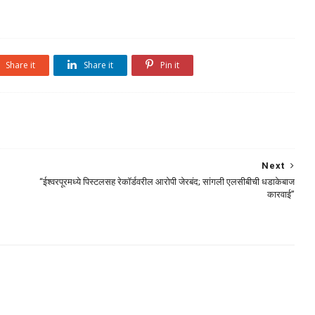
Share it
Share it
Pin it
Next
“ईश्वरपूरमध्ये पिस्टलसह रेकॉर्डवरील आरोपी जेरबंद; सांगली एलसीबीची धडाकेबाज
कारवाई”