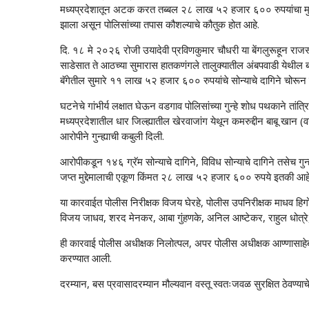
मध्यप्रदेशातून अटक करत तब्बल २८ लाख ५२ हजार ६०० रुपयांचा मुद्देम
झाला असून पोलिसांच्या तपास कौशल्याचे कौतुक होत आहे.
दि. १८ मे २०२६ रोजी उयादेवी प्रविणकुमार चौधरी या बेंगलुरूहून रा
साडेसात ते आठच्या सुमारास हातकणंगले तालुक्यातील अंबपवाडी येथील बाब
बॅगेतील सुमारे ११ लाख ५२ हजार ६०० रुपयांचे सोन्याचे दागिने चोरून 
घटनेचे गांभीर्य लक्षात घेऊन वडगाव पोलिसांच्या गुन्हे शोध पथकाने ता
मध्यप्रदेशातील धार जिल्ह्यातील खेरवाजांग येथून कमरुद्दीन बाबू खान 
आरोपीने गुन्ह्याची कबुली दिली.
आरोपीकडून १४६ ग्रॅम सोन्याचे दागिने, विविध सोन्याचे दागिने तसे
जप्त मुद्देमालाची एकूण किंमत २८ लाख ५२ हजार ६०० रुपये इतकी आहे
या कारवाईत पोलीस निरीक्षक विजय घेरहे, पोलीस उपनिरीक्षक माधव ह
विजय जाधव, शरद मेनकर, आबा गुंहणके, अनिल आष्टेकर, राहुल धोत्रे
ही कारवाई पोलीस अधीक्षक निलोत्पल, अपर पोलीस अधीक्षक आण्णासाहे
करण्यात आली.
दरम्यान, बस प्रवासादरम्यान मौल्यवान वस्तू स्वतःजवळ सुरक्षित ठेवण्या