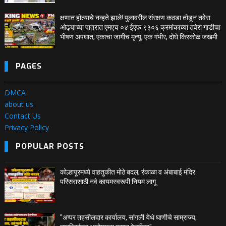
क्षणात होत्याचे नव्हते झाले! पुलावरील संरक्षण कठडा तोडून तवेरा
ओढ्याच्या पात्रात एमएच ०४ ईएफ ९३०६ क्रमांकाच्या तवेरा गाडीचा
भीषण अपघात; एकाचा जागीच मृत्यू, एक गंभीर, दोघे किरकोळ जखमी
PAGES
DMCA
about us
Contact Us
Privacy Policy
POPULAR POSTS
कोल्हापूरमध्ये वाहतुकीत मोठे बदल; रंकाळा व अंबाबाई मंदिर
परिसरासाठी नवे कायमस्वरूपी नियम लागू
"अप्पर तहसीलदार कार्यालय, सांगली येथे घाणीचे साम्राज्य;