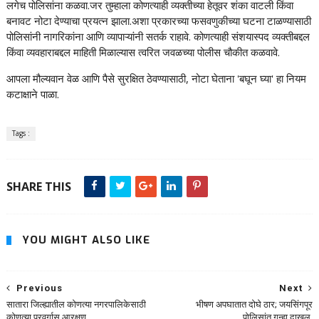
लगेच पोलिसांना कळवा.जर तुम्हाला कोणत्याही व्यक्तीच्या हेतूवर शंका वाटली किंवा
बनावट नोटा देण्याचा प्रयत्न झाला.अशा प्रकारच्या फसवणुकीच्या घटना टाळण्यासाठी
पोलिसांनी नागरिकांना आणि व्यापाऱ्यांनी सतर्क राहावे. कोणत्याही संशयास्पद व्यक्तीबद्दल
किंवा व्यवहाराबद्दल माहिती मिळाल्यास त्वरित जवळच्या पोलीस चौकीत कळवावे.
आपला मौल्यवान वेळ आणि पैसे सुरक्षित ठेवण्यासाठी, नोटा घेताना 'बघून घ्या' हा नियम
कटाक्षाने पाळा.
Tags :
SHARE THIS
YOU MIGHT ALSO LIKE
Previous
Next
सातारा जिल्ह्यातील कोणत्या नगरपालिकेसाठी
भीषण अपघातात दोघे ठार; जयसिंगपूर
कोणत्या प्रवर्गास आरक्षण.
पोलिसांत गुन्हा दाखल.