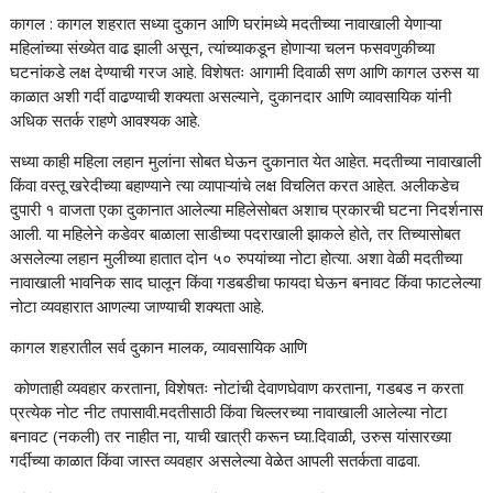
कागल : कागल शहरात सध्या दुकान आणि घरांमध्ये मदतीच्या नावाखाली येणाऱ्या
महिलांच्या संख्येत वाढ झाली असून, त्यांच्याकडून होणाऱ्या चलन फसवणुकीच्या
घटनांकडे लक्ष देण्याची गरज आहे. विशेषतः आगामी दिवाळी सण आणि कागल उरुस या
काळात अशी गर्दी वाढण्याची शक्यता असल्याने, दुकानदार आणि व्यावसायिक यांनी
अधिक सतर्क राहणे आवश्यक आहे.
सध्या काही महिला लहान मुलांना सोबत घेऊन दुकानात येत आहेत. मदतीच्या नावाखाली
किंवा वस्तू खरेदीच्या बहाण्याने त्या व्यापाऱ्यांचे लक्ष विचलित करत आहेत. अलीकडेच
दुपारी १ वाजता एका दुकानात आलेल्या महिलेसोबत अशाच प्रकारची घटना निदर्शनास
आली. या महिलेने कडेवर बाळाला साडीच्या पदराखाली झाकले होते, तर तिच्यासोबत
असलेल्या लहान मुलीच्या हातात दोन ५० रुपयांच्या नोटा होत्या. अशा वेळी मदतीच्या
नावाखाली भावनिक साद घालून किंवा गडबडीचा फायदा घेऊन बनावट किंवा फाटलेल्या
नोटा व्यवहारात आणल्या जाण्याची शक्यता आहे.
कागल शहरातील सर्व दुकान मालक, व्यावसायिक आणि
कोणताही व्यवहार करताना, विशेषतः नोटांची देवाणघेवाण करताना, गडबड न करता
प्रत्येक नोट नीट तपासावी.मदतीसाठी किंवा चिल्लरच्या नावाखाली आलेल्या नोटा
बनावट (नकली) तर नाहीत ना, याची खात्री करून घ्या.दिवाळी, उरुस यांसारख्या
गर्दीच्या काळात किंवा जास्त व्यवहार असलेल्या वेळेत आपली सतर्कता वाढवा.