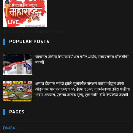
https://www.fnmaharashtra.com/
POPULAR POSTS
सांगलीत पोलीस शिपायाविरोधात गंभीर आरोप; उच्चस्तरीय चौकशीची
मागणी
क्षणात होत्याचे नव्हते झाले! पुलावरील संरक्षण कठडा तोडून तवेरा
ओढ्याच्या पात्रात एमएच ०४ ईएफ ९३०६ क्रमांकाच्या तवेरा गाडीचा
भीषण अपघात; एकाचा जागीच मृत्यू, एक गंभीर, दोघे किरकोळ जखमी
PAGES
DMCA