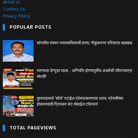
about us
Contact Us
Privacy Policy
POPULAR POSTS
सांगलीत पंक्चर व्यावसायिकाची हत्या; गोकुळनगर परिसरात खळबळ.
स्वप्नाला डेंग्यूचा घाला… अग्निवीर होण्यापूर्वीच अथर्वची जीवनयात्रा
संपली!
कुपवाडमध्ये ‘शोले’ स्टाईल प्रेमप्रकरणाचा थरार; प्रेयसीच्या
होकारासाठी प्रियकर थेट मोबाईल टॉवरवर!
TOTAL PAGEVIEWS