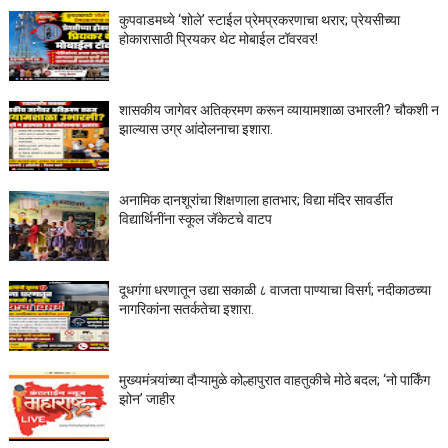
कुपवाडमध्ये ‘शोले’ स्टाईल प्रेमप्रकरणाचा थरार; प्रेयसीच्या
होकारासाठी प्रियकर थेट मोबाईल टॉवरवर!
शासकीय जागेवर अतिक्रमण करून व्यायामशाळा उभारली? चौकशी न
झाल्यास उग्र आंदोलनाचा इशारा.
अनामिक दानशूरांचा शिक्षणाला हातभार; विद्या मंदिर सावर्डीत
विद्यार्थिनींना स्कूल जॅकेटचे वाटप
दूधगंगा धरणातून उद्या सकाळी ८ वाजता पाण्याचा विसर्ग; नदीकाठच्या
नागरिकांना सतर्कतेचा इशारा.
मुख्यमंत्र्यांच्या दौऱ्यामुळे कोल्हापुरात वाहतुकीचे मोठे बदल; ‘नो पार्किंग
झोन’ जाहीर