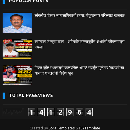
POPULAR POSTS
सांगलीत पंक्चर व्यावसायिकाची हत्या; गोकुळनगर परिसरात खळबळ.
स्वप्नाला डेंग्यूचा घाला… अग्निवीर होण्यापूर्वीच अथर्वची जीवनयात्रा
संपली!
मिरज पूर्वेत मध्यरात्री रक्तरंजित थरार! सराईत गुन्हेगार ‘माऊली’चा
धारदार शस्त्रांनी निर्घृण खून
TOTAL PAGEVIEWS
1
4
1
2
9
6
4
Created By
Sora Templates
&
FLYTemplate