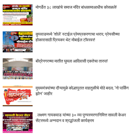
मोगर्डेत ३८ लाखांचे समाज मंदिर बांधकामाआधीच कोसळले!
कुपवाडमध्ये ‘शोले’ स्टाईल प्रेमप्रकरणाचा थरार; प्रेयसीच्या
होकारासाठी प्रियकर थेट मोबाईल टॉवरवर!
बोंद्रेनगरच्या मातीत घुमला आदिवासी एकतेचा तारपा!
मुख्यमंत्र्यांच्या दौऱ्यामुळे कोल्हापुरात वाहतुकीचे मोठे बदल; ‘नो पार्किंग
झोन’ जाहीर
. लक्ष्मण गायकवाड यांच्या ३० व्या पुण्यस्मरणानिमित्त सावली केअर
सेंटरमध्ये अन्नदान व श्रद्धांजली कार्यक्रम