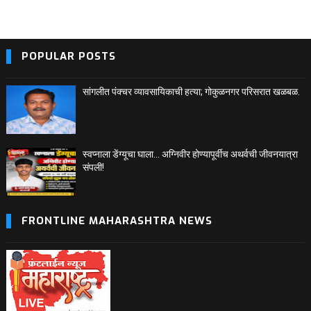
POPULAR POSTS
सांगलीत पंक्चर व्यावसायिकाची हत्या; गोकुळनगर परिसरात खळबळ.
स्वप्नाला डेंग्यूचा घाला… अग्निवीर होण्यापूर्वीच अथर्वची जीवनयात्रा
संपली!
FRONTLINE MAHARASHTRA NEWS