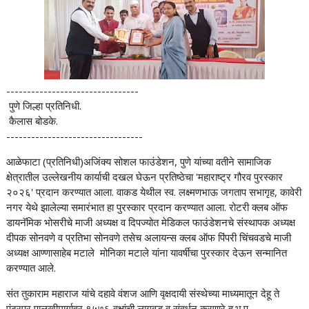
--------------------------------
पुणे जिल्हा प्रतिनिधी.
कैलास बोडके.
---------------------------------
आळेफाटा (प्रतिनिधी)अजिंक्य सोशल फाउंडेशन, पुणे यांच्या वतीने सामाजिक
क्षेत्रातील उल्लेखनीय कार्याची दखल घेऊन प्रतिष्ठेचा 'महाराष्ट्र गौरव पुरस्कार
२०२६' प्रदान करण्यात आला. वाकड येथील स्व. लक्ष्मणभाऊ जगताप सभागृह, कावेरी
नगर येथे झालेल्या समारंभात हा पुरस्कार प्रदान करण्यात आला. रोटरी क्लब ऑफ
डायनॅमिक भोसरीचे माजी अध्यक्ष व दिपज्योत मेडिकल फाउंडेशनचे संस्थापक अध्यक्ष
दीपक सोनवणे व प्रतिभा सोनवणे तसेच अलायन्स क्लब ऑफ पिंपरी चिंचवडचे माजी
अध्यक्ष आण्णासाहेब मटाले मोनिका मटाले यांना यावर्षीचा पुरस्कार देऊन सन्मानित
करण्यात आले.
संत तुकाराम महाराज यांचे दहावे वंशज आणि वृक्षदायी संस्थेच्या माध्यमातून देहू ते
पंढरपूर पालखीमार्गावर ९५७६ वृक्षांची लागवड व संवर्धन करणारे ह.भ.प.