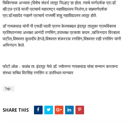
चिकित्सक अभ्यास (विशेष संदर्भ लातूर जिल्हा)"हा होता. त्याचे मार्गदर्शक प्रा.डॉ.
व्ही.एल एरंडे माजी प्राचार्य महाराष्ट्र महाविद्यालय निलंगा,व सहमार्गदर्शक
प्रा.डाॅ.महादेव गव्हाणे प्राचार्य राज्यर्षी शाहू महाविद्यालय लातूर होते.
डॉ गायकवाड यांनी पी एचडी पदवी प्राप्त केल्याबद्दल इंदापूर तालुका ग्रामविकास
प्रतिष्ठानच्या अध्यक्षा आनंदी रणसिंग,उपाध्यक्ष प्रकाश कदम ,खजिनदार विरबाला
पाटील,विश्वस्त कुलदीप हेगडे,विश्वस्त शंकरराव रणसिंग,विश्वस्त राही रणसिंग यांनी
अभिनंदन केले.
फोटो ओळ - कळंब ता. इंदापूर येथे डॉ. ज्योत्स्ना गायकवाड यांचा सन्मान करताना
संस्था सचिव विरसिंह रणसिंग व उपस्थित मान्यवर
Tags :
SHARE THIS