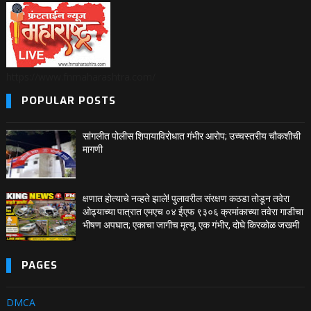
https://www.fnmaharashtra.com/
POPULAR POSTS
सांगलीत पोलीस शिपायाविरोधात गंभीर आरोप; उच्चस्तरीय चौकशीची
मागणी
क्षणात होत्याचे नव्हते झाले! पुलावरील संरक्षण कठडा तोडून तवेरा
ओढ्याच्या पात्रात एमएच ०४ ईएफ ९३०६ क्रमांकाच्या तवेरा गाडीचा
भीषण अपघात; एकाचा जागीच मृत्यू, एक गंभीर, दोघे किरकोळ जखमी
PAGES
DMCA