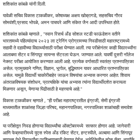
शशिकांत कांबळे यांनी दिली.
यावेळी सचिव विकास टाकळीकर, कोषाध्यक्ष अक्षय खोब्रागडे, सहसचिव गौरव
सोमवंशी,प्रसाद भोपळे, अमन पाचघरे आणि संकेत जैन आदी उपस्थित होते.
शशिकांत कांबळे म्हणाले , "स्वान रिसर्च अँड सोशल स्टडी फाऊंडेशन वतीने
भारतामध्ये पहिल्यांदाच २०२३ ला ट्रेनिंग प्रोग्रामच्या निवडीसाठी महाराष्ट्रामध्ये
सहावी ते दहावीच्या विद्यार्थ्यासाठी परीक्षा घेण्यात आली. त्या परीक्षेनंतर काही विद्यारर्थ्यांना
आलाबमा सेंटर व सिंगापूर सायन्स सेंटरला घेऊन. जाण्यात आले. यावर्षी दुसरी नॉलेज
नेक्स्ट परीक्षा आयोजित करण्यात आली आहे. प्रत्येक वर्गासाठी स्वतंत्र प्रश्नपत्रिका
असेल. प्रामुख्याने गणित, विज्ञान, भूगोल, बुद्धिमापन यावर आधारित प्रश्नपत्रिका
असेल. यामुळे विद्यार्थी चाकोरीबाहेर जाऊन विषयांचा अभ्यास करणार आहेत. शिवाय
अंतराळविषयक संशोधन, प्रात्यक्षिके यांचा अभ्यास त्यांना विद्यार्थीदशेत करायला
मिळणार असून, येणाऱ्या पिढीसाठी हे महत्त्वाचे आहे."
विकास टाकळीकर म्हणाले , "ही परीक्षा महाराष्ट्रातील इंग्रजी, सेमी इंग्रजी
माध्यमातील शाळांसह जिल्हा परिषद, महानगपालिका, नगरपालिका शाळांचाही समावेश
आहे.
या परीक्षेतून निवड होणाऱ्या विद्यार्थ्यांचा ऑक्टोबरमध्ये सत्कार होणार आहे. जानेवारी
आणि फेब्रुवारीमध्ये युएस स्पेस अँड रॉकेट सेंटर, हन्टस्वीले, अल्बामा आणि सिंगापूर
सायन्स येथे विद्यार्थ्यांना प्रशिक्षणासाठी नेण्यात येईल. अमेरिकेतील स्पेस कॅम्प, न्यूयॉर्क,