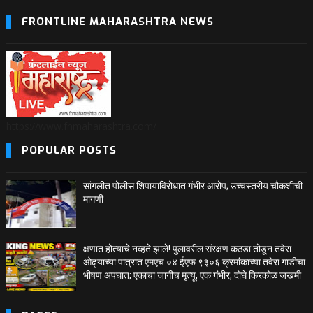
FRONTLINE MAHARASHTRA NEWS
https://www.fnmaharashtra.com/
POPULAR POSTS
सांगलीत पोलीस शिपायाविरोधात गंभीर आरोप; उच्चस्तरीय चौकशीची
मागणी
क्षणात होत्याचे नव्हते झाले! पुलावरील संरक्षण कठडा तोडून तवेरा
ओढ्याच्या पात्रात एमएच ०४ ईएफ ९३०६ क्रमांकाच्या तवेरा गाडीचा
भीषण अपघात; एकाचा जागीच मृत्यू, एक गंभीर, दोघे किरकोळ जखमी