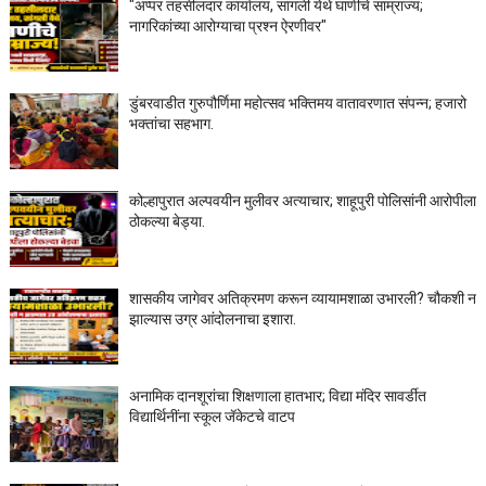
"अप्पर तहसीलदार कार्यालय, सांगली येथे घाणीचे साम्राज्य;
नागरिकांच्या आरोग्याचा प्रश्न ऐरणीवर"
डुंबरवाडीत गुरुपौर्णिमा महोत्सव भक्तिमय वातावरणात संपन्न; हजारो
भक्तांचा सहभाग.
कोल्हापुरात अल्पवयीन मुलीवर अत्याचार; शाहूपुरी पोलिसांनी आरोपीला
ठोकल्या बेड्या.
शासकीय जागेवर अतिक्रमण करून व्यायामशाळा उभारली? चौकशी न
झाल्यास उग्र आंदोलनाचा इशारा.
अनामिक दानशूरांचा शिक्षणाला हातभार; विद्या मंदिर सावर्डीत
विद्यार्थिनींना स्कूल जॅकेटचे वाटप