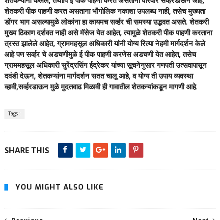
शेतकऱ्यांनी केलेले, तथापि ई पीक पाहणी करत असताना वारंवार सर्व्हरडाऊन आहे,
शेतकरी पीक पाहणी करत असताना भौगोलिक नकाशा उपलब्ध नाही, तसेच मुख्यता
डोंगर भाग असल्यामुळे लोकांना हा कायमच सर्व्हर ची समस्या उद्भवत असते. शेतकरी
मुख्य ठिकाण दर्शवत नाही असे मॅसेज येत आहेत, त्यामुळे शेतकरी पीक पाहणी करताना
त्रस्त झालेले आहेत, ग्राममहसूल अधिकारी यांनी योग्य रित्या नेहमी मार्गदर्शन केले
आहे पण सर्व्हर चे अडचणीमुळे ई पीक पाहणी करणेस अडचणी येत आहेत, तसेच
ग्राममहसूल अधिकारी सुरेंद्रसिंग ईद्रेकर यांच्या सूचनेनुसार गणपती उत्सवापासून
दवंडी देऊन, शेतकऱ्यांना मार्गदर्शन सतत चालू आहे, व योग्य ती उपाय व्यवस्था
व्हावी,सर्व्हरडाऊन मुळे मुदतवाढ मिळावी ही गावातील शेतकऱ्यांकडून मागणी आहे
.
Tags :
SHARE THIS
YOU MIGHT ALSO LIKE