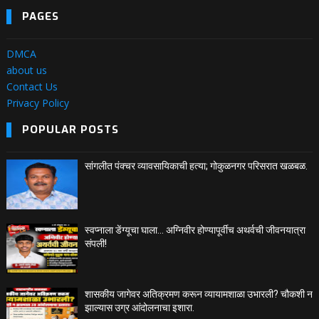
PAGES
DMCA
about us
Contact Us
Privacy Policy
POPULAR POSTS
सांगलीत पंक्चर व्यावसायिकाची हत्या; गोकुळनगर परिसरात खळबळ.
स्वप्नाला डेंग्यूचा घाला… अग्निवीर होण्यापूर्वीच अथर्वची जीवनयात्रा
संपली!
शासकीय जागेवर अतिक्रमण करून व्यायामशाळा उभारली? चौकशी न
झाल्यास उग्र आंदोलनाचा इशारा.