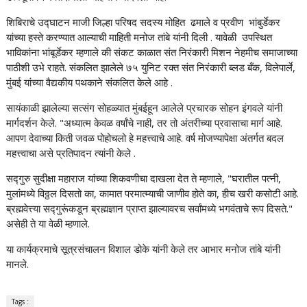
शिबिराचे उद्घाटन माजी जिल्हा परिषद सदस्य मोहित ढमाले व प्रवीण भांबुर्डेकर
यांच्या हस्ते करण्यात आल्याची माहिती मनोज तांबे यांनी दिली . यावेळी उपस्थित
भाविकांना भांबूर्डेकर म्हणाले की संकट काळात संत निरंकारी मिशन नेहमीच समाजाच्या
पाठीशी उभे राहते. संकलित झालेले ७५ युनिट रक्त संत निरंकारी ब्लड बँक, विलेपार्ले,
मुंबई यांच्या वैद्यकीय पथकाने संकलित केले आहे .
सायंकाळी झालेल्या सत्संग सोहळ्यात मुंबईहून आलेले प्रचारक सोहन इंगवले यांनी
मार्गदर्शन केले. "अध्यात्म केवळ वर्षांचे नाही, तर तो अंतरीच्या प्रवासाचा मार्ग आहे.
आपण देवाच्या किती जवळ पोहोचलो हे महत्त्वाचे आहे. वर्ष मोजण्यापेक्षा अंतर्गत बदल
महत्त्वाचा असे प्रतिपादन त्यांनी केले .
सद्गुरु सुदीक्षा महाराज यांच्या शिकवणीचा दाखला देत ते म्हणाले, "घरातील पत्नी,
मुलांमध्ये विठ्ठल दिसतो का, कामात परमात्म्याची जाणीव होते का, हीच खरी कसोटी आहे.
ब्रह्मवेत्त्या सद्गुरूंकडून ब्रह्मज्ञान प्राप्त झाल्यावरच सर्वांमध्ये भगवंताचे रूप दिसते."
असेही ते या वेळी म्हणाले.
या कार्यक्रमाचे सूत्रसंचालन विशाल डोके यांनी केले तर आभार मनोज तांबे यांनी
मानले.
Tags :