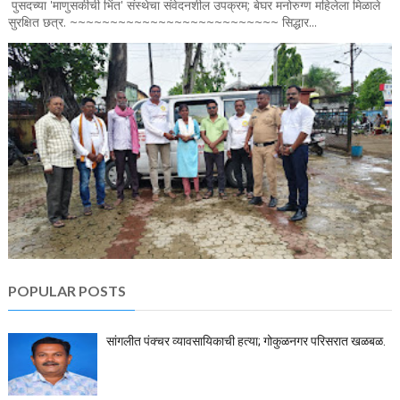
पुसदच्या 'माणुसकीची भिंत' संस्थेचा संवेदनशील उपक्रम; बेघर मनोरुग्ण महिलेला मिळाले
सुरक्षित छत्र. ~~~~~~~~~~~~~~~~~~~~~~~~~~ सिद्धार...
POPULAR POSTS
सांगलीत पंक्चर व्यावसायिकाची हत्या; गोकुळनगर परिसरात खळबळ.