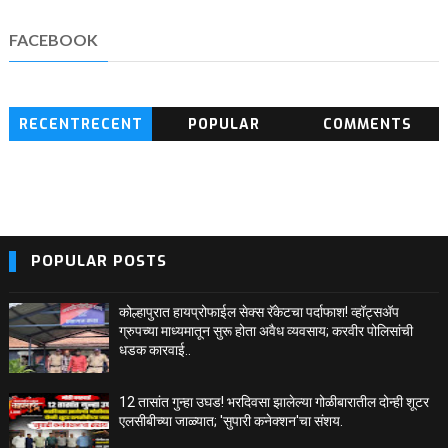
FACEBOOK
RECENTRECENT
POPULAR
COMMENTS
BLOG POSTS
POPULAR POSTS
कोल्हापुरात हायप्रोफाईल सेक्स रॅकेटचा पर्दाफाश! व्हॉट्सअ‍ॅप
ग्रुपच्या माध्यमातून सुरू होता अवैध व्यवसाय; करवीर पोलिसांची
धडक कारवाई..
12 तासांत गुन्हा उघड! भरदिवसा झालेल्या गोळीबारातील दोन्ही शूटर
एलसीबीच्या जाळ्यात; 'सुपारी कनेक्शन'चा संशय.