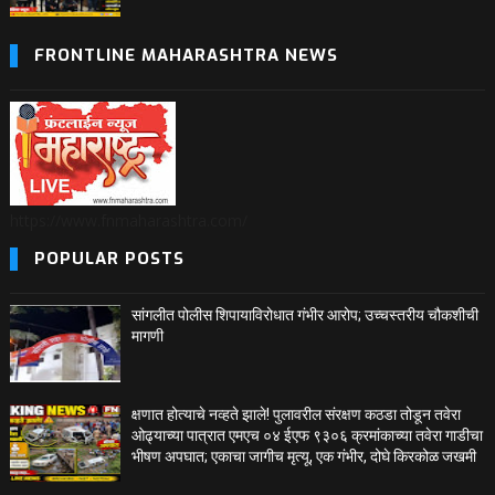
FRONTLINE MAHARASHTRA NEWS
https://www.fnmaharashtra.com/
POPULAR POSTS
सांगलीत पोलीस शिपायाविरोधात गंभीर आरोप; उच्चस्तरीय चौकशीची
मागणी
क्षणात होत्याचे नव्हते झाले! पुलावरील संरक्षण कठडा तोडून तवेरा
ओढ्याच्या पात्रात एमएच ०४ ईएफ ९३०६ क्रमांकाच्या तवेरा गाडीचा
भीषण अपघात; एकाचा जागीच मृत्यू, एक गंभीर, दोघे किरकोळ जखमी