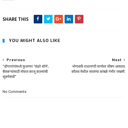
SHARE THIS
YOU MIGHT ALSO LIKE
Previous
Next
“डोंगररांगांमध्ये फुलणार ‘पांढरे सोने’;
भोगावती-राधानगरी मार्गावर भीषण अपघात;
शेतकऱ्यांसाठी मोफत काजू कलमांची
कौलव येथील साताप्पा कांबळे गंभीर जखमी.
सुवर्णसंधी”
No Comments: