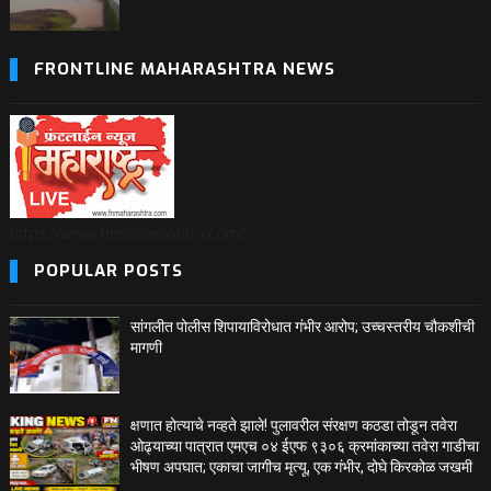
FRONTLINE MAHARASHTRA NEWS
https://www.fnmaharashtra.com/
POPULAR POSTS
सांगलीत पोलीस शिपायाविरोधात गंभीर आरोप; उच्चस्तरीय चौकशीची
मागणी
क्षणात होत्याचे नव्हते झाले! पुलावरील संरक्षण कठडा तोडून तवेरा
ओढ्याच्या पात्रात एमएच ०४ ईएफ ९३०६ क्रमांकाच्या तवेरा गाडीचा
भीषण अपघात; एकाचा जागीच मृत्यू, एक गंभीर, दोघे किरकोळ जखमी