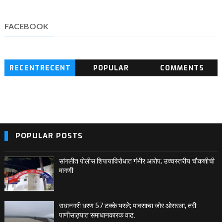
FACEBOOK
RECENTRECENT
POPULAR
COMMENTS
BLOG POSTS
POPULAR POSTS
सांगलीत पोलीस शिपायाविरोधात गंभीर आरोप; उच्चस्तरीय चौकशीची
मागणी
राधानगरी धरण 57 टक्के भरले; पावसाचा जोर ओसरला, तरी
पाणीसाठ्यात समाधानकारक वाढ.