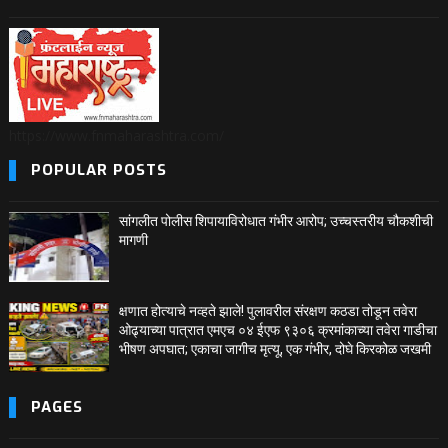
https://www.fnmaharashtra.com/
POPULAR POSTS
सांगलीत पोलीस शिपायाविरोधात गंभीर आरोप; उच्चस्तरीय चौकशीची
मागणी
क्षणात होत्याचे नव्हते झाले! पुलावरील संरक्षण कठडा तोडून तवेरा
ओढ्याच्या पात्रात एमएच ०४ ईएफ ९३०६ क्रमांकाच्या तवेरा गाडीचा
भीषण अपघात; एकाचा जागीच मृत्यू, एक गंभीर, दोघे किरकोळ जखमी
PAGES