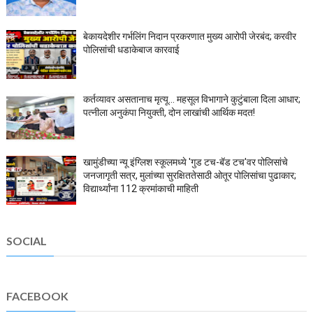
बेकायदेशीर गर्भलिंग निदान प्रकरणात मुख्य आरोपी जेरबंद; करवीर
पोलिसांची धडाकेबाज कारवाई
कर्तव्यावर असतानाच मृत्यू... महसूल विभागाने कुटुंबाला दिला आधार;
पत्नीला अनुकंपा नियुक्ती, दोन लाखांची आर्थिक मदत!
खामुंडीच्या न्यू इंग्लिश स्कूलमध्ये 'गुड टच-बॅड टच'वर पोलिसांचे
जनजागृती सत्र, मुलांच्या सुरक्षिततेसाठी ओतूर पोलिसांचा पुढाकार;
विद्यार्थ्यांना 112 क्रमांकाची माहिती
SOCIAL
FACEBOOK