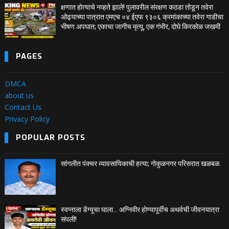
क्षणात होत्याचे नव्हते झाले! पुलावरील संरक्षण कठडा तोडून तवेरा
ओढ्याच्या पात्रात एमएच ०४ ईएफ ९३०६ क्रमांकाच्या तवेरा गाडीचा
भीषण अपघात; एकाचा जागीच मृत्यू, एक गंभीर, दोघे किरकोळ जखमी
PAGES
DMCA
about us
Contact Us
Privacy Policy
POPULAR POSTS
सांगलीत पंक्चर व्यावसायिकाची हत्या; गोकुळनगर परिसरात खळबळ.
स्वप्नाला डेंग्यूचा घाला… अग्निवीर होण्यापूर्वीच अथर्वची जीवनयात्रा
संपली!