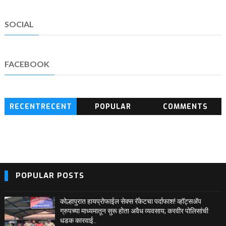
SOCIAL
FACEBOOK
RECENTRECENT
POPULAR
COMMENTS
BLOG POSTS
POPULAR POSTS
कोल्हापुरात हायप्रोफाईल सेक्स रॅकेटचा पर्दाफाश! व्हॉट्सअ‍ॅप
ग्रुपच्या माध्यमातून सुरू होता अवैध व्यवसाय; करवीर पोलिसांची
धडक कारवाई..