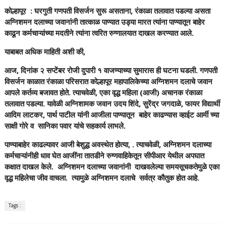
कोल्हापूर : घरगुती गणपती विसर्जन सुरू असताना, रंकाळा तलावात पडल्या असता
अग्निशमन दलाच्या जवानांनी तात्काळ पाण्यात उड्या मारत त्यांना पाण्यातून बाहेर
काढून कर्मचाऱ्यांच्या मदतीने त्यांना त्वरित रुग्णालयात दाखल करण्यात आले.
याबाबत अधिक माहिती अशी की,
आज, दिनांक २ सप्टेंबर रोजी दुपारी १ वाजण्याच्या सुमारास ही घटना घडली. गणपती
विसर्जन काळात रंकाळा परिसरात कोल्हापूर महापालिकेच्या अग्निशमन दलाचे जवान
आपले कर्तव्य बजावत होते. त्याचवेळी, एका वृद्ध महिला (आजी) अचानक रंकाळा
तलावात पडल्या. यावेळी अग्निशामक जवान उदय शिंदे, सुरेंद्र जगदाळे, फायर विद्यार्थी
आदिम लाटकर, पार्थ पाटील यांनी आजीला पाण्यातून बाहेर काढण्यास व्हाईट आर्मी च्या
साक्षी गोरे व सानिका पवार यांचे सहकार्य लाभले.
पाण्याबाहेर काढल्यावर आजी बेशुद्ध अवस्थेत होत्या, . त्याचवेळी, अग्निशमन दलाच्या
कर्मचाऱ्यांनीही धाव घेत आजींना तातडीने रुग्णवाहिकेतून सीपीआर येथील अपघात
कक्षात दाखल केले. अग्निशमन दलाच्या जवानांनी दाखवलेल्या समयसूचकतेमुळे एका
वृद्ध महिलेचा जीव वाचला. त्यामुळे अग्निशमन दलाचे सर्वत्र कौतुक होत आहे.
Tags :