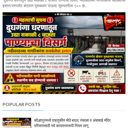
दूधगंगा धरणातून उद्या सकाळी ८ वाजता पाण्याचा विसर्ग; नदीकाठच्या नागरिकांना सतर्कतेचा
इशारा.पाणलोट क्षेत्रात मुसळधार पाऊस; सुरुवातीला ९०० क्...
POPULAR POSTS
कोल्हापूरमध्ये वाहतुकीत मोठे बदल; रंकाळा व अंबाबाई मंदिर
परिसरासाठी नवे कायमस्वरूपी नियम लागू