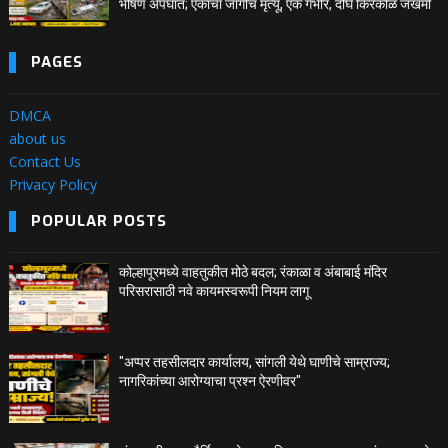
भीषण अपघात; एकाचा जागीच मृत्यू, एक गंभीर, दोघे किरकोळ जखमी
PAGES
DMCA
about us
Contact Us
Privacy Policy
POPULAR POSTS
कोल्हापूरमध्ये वाहतुकीत मोठे बदल; रंकाळा व अंबाबाई मंदिर
परिसरासाठी नवे कायमस्वरूपी नियम लागू
"अप्पर तहसीलदार कार्यालय, सांगली येथे घाणीचे साम्राज्य;
नागरिकांच्या आरोग्याचा प्रश्न ऐरणीवर"