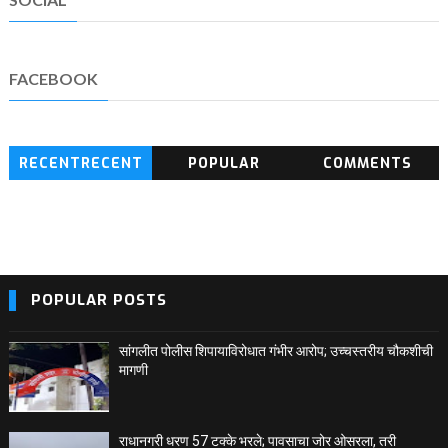
FACEBOOK
RECENTRECENT
POPULAR
COMMENTS
BLOG POSTS
POPULAR POSTS
सांगलीत पोलीस शिपायाविरोधात गंभीर आरोप; उच्चस्तरीय चौकशीची
मागणी
राधानगरी धरण 57 टक्के भरले; पावसाचा जोर ओसरला, तरी