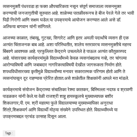
व्यसनमुक्ती पंधरवडा हा फक्त औपचारिकता नसून संपूर्ण समाजाला व्यसनमुक्त
करण्याची जनजागृतीची सुरुवात आहे. शाळेच्या पातळीवरूनच हे बीज पेरले गेले तर भावी
पिढी निरोगी आणि सक्षम घडेल.या उपक्रमाचे आयोजन करण्यात आले असे डॉ.
अल्फिया बागवान यांनी सांगितले.
आजच्या काळात, तंबाखू, गुटखा, सिगारेट आणि इतर अमली पदार्थांचे व्यसन ही एक
अत्यंत चिंताजनक बाब आहे. अशा परिस्थितीत, शालेय स्तरावरच व्यसनमुक्तीचे महत्त्व
बिंबवणे आवश्यक आहे. प्रफुल्लित केंद्राने उचललेले हे पाऊल अत्यंत कौतुकास्पद
आहे. यांसारख्या कार्यक्रमांमुळे विद्यार्थ्यांमध्ये केवळ व्यसनांबद्दलच नव्हे, तर चांगल्या
आरोग्याविषयी आणि जबाबदार नागरिकत्वाविषयी देखील जागरूकता निर्माण होते.
शपथविधीसारख्या कृतीमुळे विद्यार्थ्यांच्या मनावर सकारात्मक परिणाम होतो आणि ते
व्यसनांपासून दूर राहण्यास प्रेरित होतात.असे शाळेतील शिक्षकांनी आपले मत मांडले.
कार्यक्रमाचे संयोजन केंद्राच्या संचालिका रेश्मा कातकर, बिस्मिल्ला नदाफ व श्रावणी
पाडळकर यांनी केले.या वेळी राजश्री शाहू हायस्कूलचे मुख्याध्यापक बशीर
शिकलगार,पी. एम. श्री महात्मा फुले विद्यालयाच्या मुख्याध्यापिका अनुराधा
शिंत्रे,शिक्षकवर्ग आणि विद्यार्थी मोठ्या संख्येने उपस्थित होते. विद्यार्थ्यांमध्ये या
उपक्रमाबद्दल प्रचंड उत्साह दिसून आला.
Tags :