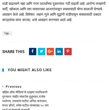
थंडी वाढल्याने चहा आणि गरम पदार्थांच्या दुकानांवर गर्दी वाढली आहे. आरोग्य तज्ज्ञांनी
सर्दी, खोकला आणि ताप यासारख्या आजारांपासून बचावासाठी योग्य काळजी घेण्याचे
आवाहन केले आहे. विशेषतः लहान मुले आणि वृद्धांनी थंडीपासून बचावासाठी उबदार
कपड्यांचा वापर करावा, असे आवाहन करण्यात आले आहे.
Tags :
SHARE THIS
YOU MIGHT ALSO LIKE
Previous
व्हॉईस ऑफ मीडिया’चे उत्कृष्ट पदाधिकारी
पुरस्कार जाहीर व्यंकटेश धुडूमवार,राजेश
भालेराव, रमाकांत पाटील अनिल करंदकर,
मंगल डोंगरे, रुपेश पाटील यांच्यासह १० जण
ठरले पुरस्काराचे मानकरी