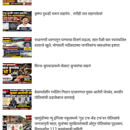
कृष्णा दुथडी भरून वाहतेय... तरीही जत तहानलेला!
राधानगरी धरणातून पाण्याचा विसर्ग वाढला; सात पैकी चार स्वयंचलित
दरवाजे खुले, भोगावती नदीकाठच्या नागरिकांना सावधतेचा इशारा
मिरज-कुपवाडमध्ये मोकाट कुत्र्यांचा कहर!
बेकायदेशीर गर्भलिंग निदान प्रकरणात मुख्य आरोपी जेरबंद; करवीर
पोलिसांची धडाकेबाज कारवाई
खामुंडीच्या न्यू इंग्लिश स्कूलमध्ये 'गुड टच-बॅड टच'वर पोलिसांचे
जनजागृती सत्र, मुलांच्या सुरक्षिततेसाठी ओतूर पोलिसांचा पुढाकार;
विद्यार्थ्यांना 112 क्रमांकाची माहिती