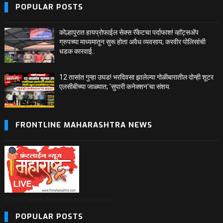
POPULAR POSTS
कोल्हापुरात हायप्रोफाईल सेक्स रॅकेटचा पर्दाफाश! व्हॉट्सअ‍ॅप
ग्रुपच्या माध्यमातून सुरू होता अवैध व्यवसाय; करवीर पोलिसांची
धडक कारवाई..
12 तासांत गुन्हा उघड! भरदिवसा झालेल्या गोळीबारातील दोन्ही शूटर
एलसीबीच्या जाळ्यात; 'सुपारी कनेक्शन'चा संशय.
FRONTLINE MAHARASHTRA NEWS
https://www.fnmaharashtra.com/
POPULAR POSTS