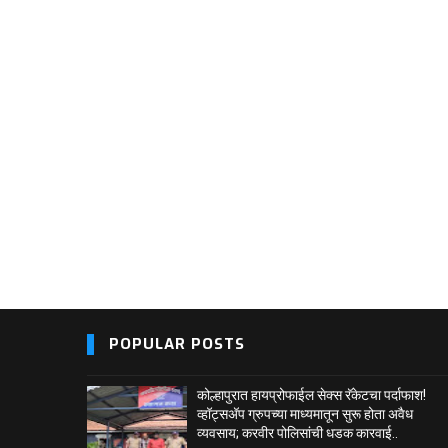
POPULAR POSTS
कोल्हापुरात हायप्रोफाईल सेक्स रॅकेटचा पर्दाफाश!
व्हॉट्सअ‍ॅप ग्रुपच्या माध्यमातून सुरू होता अवैध
व्यवसाय; करवीर पोलिसांची धडक कारवाई..