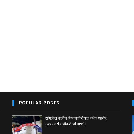
POPULAR POSTS
सांगलीत पोलीस शिपायाविरोधात गंभीर आरोप;
उच्चस्तरीय चौकशीची मागणी