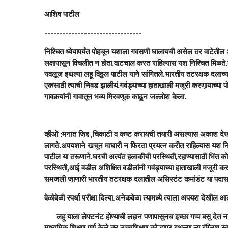
आशिष पाटील
--------------------------------
निश्चित ध्येयापर्यंत पोहचून यशाला गवसणी घालायची असेल तर वाटेत
लक्षापासून विचलीत न होता.वाटचाल करत राहिल्यास यश निश्चित मिळते.त्
यवलूज इथल्या लहू विठ्ठल पाटील याने सांगितले.भारतीय तटरक्षक दलाच्या 
एकसाठी त्याची निवड झालीयं.गवंड्याच्या हाताखाली मजूरी करणार्‍याच्या 
गावकर्‍यांनी गावातून भव्य मिरवणूक काढून जल्लोश केला.
व्हीओ :मनात जिद्द ,चिकाटी व कष्ट करायची तयारी असल्यास अकाश दे
लागते.अपयशाने खचून माघारी न फिरता प्रयत्न करीत राहिल्यास यश निश्चि
पाटील या तरूणाने.घरची अत्यंत हलाकीची परस्थिती,रहाण्यासाठी भिंत
परस्थिती,आई वडील अशिक्षित वडीलांनी गवंड्याच्या हाताखाली मजूरी करू
समजली जाणारी भारतीय तटरक्षक दलातील असिस्टंट कमांडंट या पदासाठीची प
वेळोवेळी स्पर्धा परीक्षा दिल्या.अनेकवेळा त्यामध्ये त्याला अपयश दे
लहू याला लेफ्टनंट होण्याची लहान पणापासूनच इच्छा गप्प बसू देत नस
माध्यमिक शिक्षण पूर्ण केले तर उच्चशिक्षण कोल्हापूर इथल्या न्यू इंग्लिश