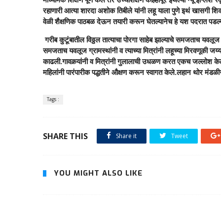
रहाणारी आत्या शारदा अशोक तिबीले यांनी लहू याला पुणे इथं खासगी शि
वेळी शैक्षणिक पाठबळ देऊन तयारी करून घेतल्यानेच हे यश पदरात पडल्य
गरीब कुटूंबातील विठ्ठल तात्याचा पोरगा साहेब झाल्याचे समजताच यवलूज
समजताच यवलूज ग्रामस्थांनी व त्याच्या मित्रांनी लहूच्या मिरवणूकी जय
काढली.गावकर्‍यांनी व मित्रांनी गुलालाची उधळण करत एकच जल्लोश 
महिलांनी पारंपारीक पद्धतीने औक्षण करून स्वागत केले.लहान थोर मंडळी
Tags :
SHARE THIS
Share it
Tweet
YOU MIGHT ALSO LIKE