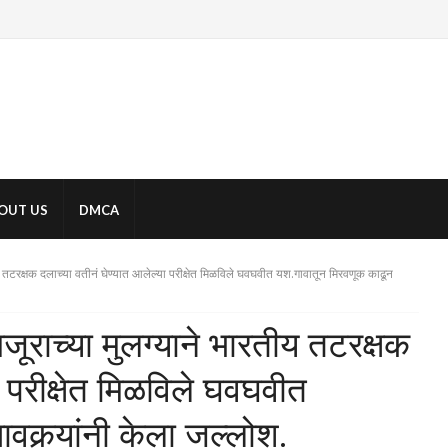
OUT US
DMCA
ीय तटरक्षक दलाच्या वतीनं घेण्यात आलेल्या परीक्षेत मिळविले घवघवीत यश.गावातून मिरवणूक काढून
जूराच्या मुलग्याने भारतीय तटरक्षक
ा परीक्षेत मिळविले घवघवीत
वकर्‍यांनी केला जल्लोश.