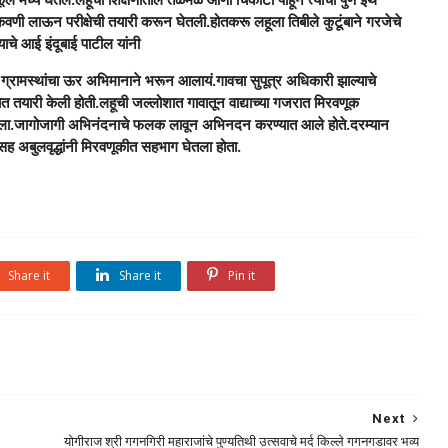
कवणी लाऊन परीक्षेची तयारी करून घेतली.होतकरू लहूला तिबीले कुटूंबाने गरजेचे
ाचे आई इंदूबाई पाटील यांनी
 ग्रामस्थांचा ऊर अभिमानाने भरून आलायं.गावचा सुपूत्र अधिकारी झाल्याचे
्यत तयारी केली होती.लहूची जल्लोशात गावातून वाद्याच्या गजरात मिरवणूक
केला.जागोजागी अभिनंदनाचे फलक लावून अभिनदन करण्यात आले होते.दरम्यान
सह अबुलवृद्धांनी मिरवणूकीत सहभाग घेतला होता.
Share it
Share it
Pin it
Next
योगीराज श्री गगनगिरी महाराजांचे पुण्यतिथी उत्सवाचे मर्द किल्ले गगनगडावर भव्य