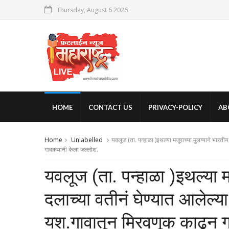
Thursday, August 6 2026
HOME
CONTACT US
PRIVACY-POLICY
AB
Home
Unlabelled
यवलूज (ता. पन्हाळा )इथल्या मजूराच्या मुलग्याने भारत
गावकर्‍यांनी केला जल्लोश.
यवलूज (ता. पन्हाळा )इथल्या म
दलाच्या वतीनं घेण्यात आलेल्य
यश.गावातून मिरवणूक काढून गा