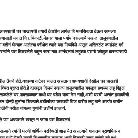
ील अपयशाची चव चाखायची तयारी ठेवावीच लागेल हि मानसिकता ठेऊन आपल्या
यासाठी मनात जिद्द,चिकाटी,मेहनत याला पर्याय नसल्याचे पन्हाळा तालुक्यातील
वतीनं घेण्यात आलेल्या परीक्षेत त्याने यश मिळविले असून असिस्टंट कमांडंट वर्ग
पोरग्यांने यश मिळवलेले पाहून सारा गाव आनंदलायं.लहूच्या यशाचे कौतुक करण्यासाठी
खील ठेंगणे होते.यशाच्या वाटेवर चालत असताना अपयशाची देखील चव चाखावी
त प्राप्त होते.हे दाखवून दिलयं पन्हाळा तालुक्यातील यवलूज इथल्या लहू विठ्ठल
 कोसळलेले घर,पावसाळ्यात कधी घर पडेल याचा नेम नाही,अशी घरची अत्यंत हलाकीची
न दोन्ही मुलांना शिकवले.वडीलांच्या कष्टाची चिज करीत लहू याने अत्यंत कठीन
रीक्षा चांगल्या गुणांनी उत्तीर्ण झालायं.
खील आले.पण अपयशाने खचून न जाता यश मिळवलयं.
ल्याने त्यांनी घरची अर्थिक परस्थिती आड येत असल्याने गावातच प्राथमिक व
 स्कूल मध्ये घेतले.लहूची शिक्षणातील तळमळ आणी चिकाटी पाहून त्यांची पुणे इथं