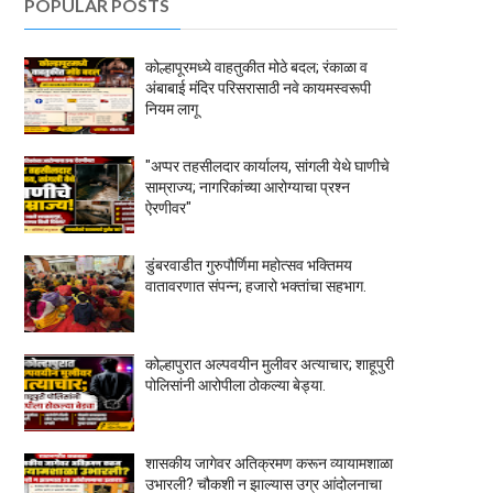
POPULAR POSTS
कोल्हापूरमध्ये वाहतुकीत मोठे बदल; रंकाळा व
अंबाबाई मंदिर परिसरासाठी नवे कायमस्वरूपी
नियम लागू
"अप्पर तहसीलदार कार्यालय, सांगली येथे घाणीचे
साम्राज्य; नागरिकांच्या आरोग्याचा प्रश्न
ऐरणीवर"
डुंबरवाडीत गुरुपौर्णिमा महोत्सव भक्तिमय
वातावरणात संपन्न; हजारो भक्तांचा सहभाग.
कोल्हापुरात अल्पवयीन मुलीवर अत्याचार; शाहूपुरी
पोलिसांनी आरोपीला ठोकल्या बेड्या.
शासकीय जागेवर अतिक्रमण करून व्यायामशाळा
उभारली? चौकशी न झाल्यास उग्र आंदोलनाचा