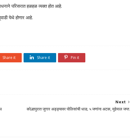
ा निधनाने परिसरात हळहळ व्यक्त होत आहे.
वाडी येथे होणार आहे.
Share it
Share it
Pin it
Next
ंघ
कोल्हापुरात जुगार अड्ड्यावर पोलिसांची धाड; ५ जणांना अटक, मुद्देमाल जप्त.