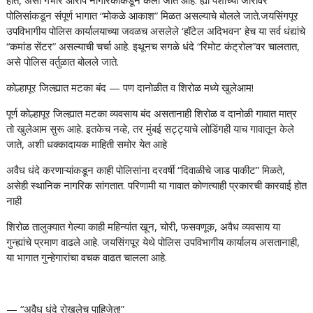
होते, असा गंभीर आरोप नागरिकांकडून केला जात आहे. ह्या पैशांच्या जोरावर
पोलिसांकडून संपूर्ण भागात “मोकळे आकाश” मिळत असल्याचे बोलले जाते.जयसिंगपूर
उपविभागीय पोलिस कार्यालयाच्या जवळच असलेले ‘हॉटेल अदिभवन’ हेच या सर्व धंद्यांचे
“कमांड सेंटर” असल्याची चर्चा आहे. इथूनच सगळे धंदे “रिमोट कंट्रोल”वर चालतात,
असे पोलिस वर्तुळात बोलले जाते.
कोल्हापूर जिल्ह्यात मटका बंद — पण दानोळीत व शिरोळ मध्ये खुलेआम!
पूर्ण कोल्हापूर जिल्ह्यात मटका व्यवसाय बंद असतानाही शिरोळ व दानोळी गावात मात्र
तो खुलेआम सुरू आहे. इतकेच नव्हे, तर मुंबई सट्ट्याचे लोडिंगही याच गावातून केले
जाते, अशी धक्कादायक माहिती समोर येत आहे
अवैध धंदे करणाऱ्यांकडून काही पोलिसांना दरवर्षी “दिवाळीचे जाड पाकीट” मिळते,
असेही स्थानिक नागरिक सांगतात. परिणामी या गावात कोणत्याही प्रकारची कारवाई होत
नाही
शिरोळ तालुक्यात गेल्या काही महिन्यांत खून, चोरी, फसवणूक, अवैध व्यवसाय या
गुन्ह्यांचे प्रमाण वाढले आहे. जयसिंगपूर येथे पोलिस उपविभागीय कार्यालय असतानाही,
या भागात गुन्हेगारांचा वचक वाढत चालला आहे.
— “अवैध धंदे रोखलेच पाहिजेत!”