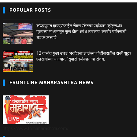
POPULAR POSTS
कोल्हापुरात हायप्रोफाईल सेक्स रॅकेटचा पर्दाफाश! व्हॉट्सअ‍ॅप
ग्रुपच्या माध्यमातून सुरू होता अवैध व्यवसाय; करवीर पोलिसांची
धडक कारवाई..
12 तासांत गुन्हा उघड! भरदिवसा झालेल्या गोळीबारातील दोन्ही शूटर
एलसीबीच्या जाळ्यात; 'सुपारी कनेक्शन'चा संशय.
FRONTLINE MAHARASHTRA NEWS
https://www.fnmaharashtra.com/